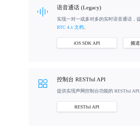
平台

语音通话 (Legacy)
Android
实现一对一或多对多的实时语音通话，提供
iOS
RTC 4.x 文档
。
macOS
Windows
iOS SDK API
频道管
框架
Electron

控制台 RESTful API
Unity
Flutter
提供实现声网控制台功能的 RESTful AP
React Native
RESTful API
Cocos Creator
Cocos2d-x