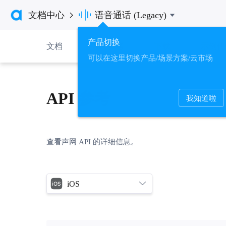

文档中心
语音通话 (Legacy)

产品切换
文档
API 参考
下载
示例代
可以在这里切换产品/场景方案/云市场
API 参考
我知道啦
查看声网 API 的详细信息。
iOS
全部平台