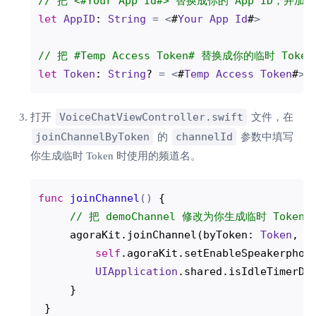
// 把 <#Your App Id#> 替换成你的 App ID，并加引
let
AppID
: 
String
=
<
#
Your
App
Id
#
>
// 把 #Temp Access Token# 替换成你的临时 Tok
let
Token
: 
String
? 
=
<
#
Temp
Access
Token
#
>
VoiceChatViewController.swift
打开
文件，在
joinChannelByToken
channelId
的
参数中填写
你生成临时 Token 时使用的频道名。
func
joinChannel
()
 {

// 把 demoChannel 修改为你生成临时 Toke
     agoraKit.joinChannel(byToken: 
Token
, c
self
.agoraKit.setEnableSpeakerphon
UIApplication
.shared.isIdleTimerDi
     }

 }