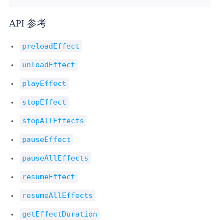
API 参考
preloadEffect
unloadEffect
playEffect
stopEffect
stopAllEffects
pauseEffect
pauseAllEffects
resumeEffect
resumeAllEffects
getEffectDuration