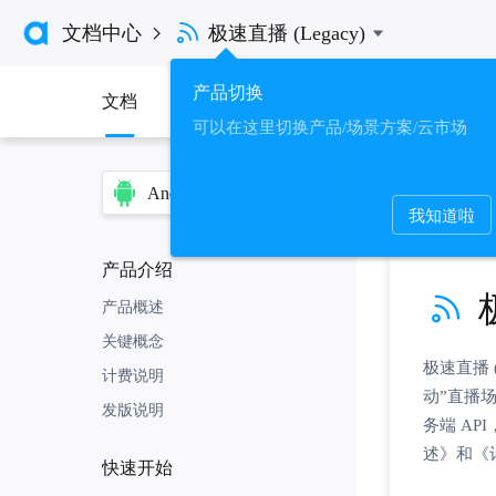

文档中心
极速直播 (Legacy)

产品切换
文档
API 参考
下载
示例代
可以在这里切换产品/场景方案/云市场
文档中心
极
Android
我知道啦
平台
Android
产品介绍

iOS
产品概述
macOS
关键概念
极速直播 
Windows
计费说明
动”直播
发版说明
务端 A
框架
述》和《
快速开始
Electron